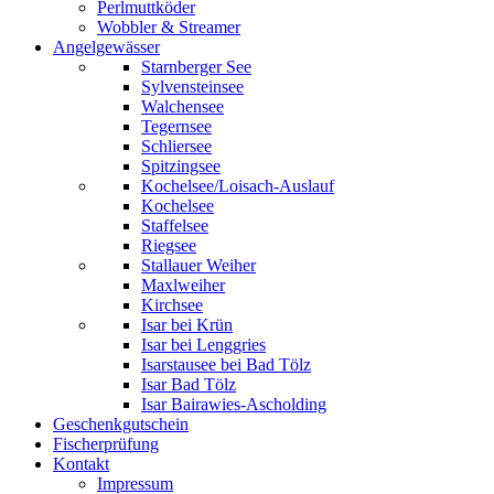
Perlmuttköder
Wobbler & Streamer
Angelgewässer
Starnberger See
Sylvensteinsee
Walchensee
Tegernsee
Schliersee
Spitzingsee
Kochelsee/Loisach-Auslauf
Kochelsee
Staffelsee
Riegsee
Stallauer Weiher
Maxlweiher
Kirchsee
Isar bei Krün
Isar bei Lenggries
Isarstausee bei Bad Tölz
Isar Bad Tölz
Isar Bairawies-Ascholding
Geschenkgutschein
Fischerprüfung
Kontakt
Impressum