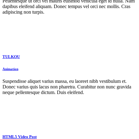
Pellentesque ut orci vel mauris euismod vehicula eget id nulla. Nam
dapibus eleifend aliquam. Donec tempus vel orci nec mollis. Cras
adipiscing non turpis.
TULKOU
Animation
Suspendisse aliquet varius massa, eu laoreet nibh vestibulum et.
Donec varius quis lacus non pharetra. Curabitur non nunc gravida
neque pellentesque dictum. Duis eleifend.
HTML5 Video Post