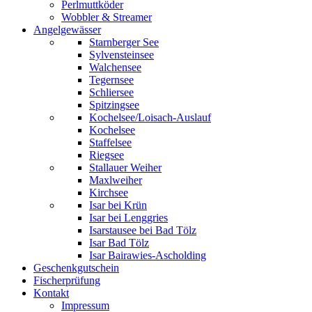
Perlmuttköder
Wobbler & Streamer
Angelgewässer
Starnberger See
Sylvensteinsee
Walchensee
Tegernsee
Schliersee
Spitzingsee
Kochelsee/Loisach-Auslauf
Kochelsee
Staffelsee
Riegsee
Stallauer Weiher
Maxlweiher
Kirchsee
Isar bei Krün
Isar bei Lenggries
Isarstausee bei Bad Tölz
Isar Bad Tölz
Isar Bairawies-Ascholding
Geschenkgutschein
Fischerprüfung
Kontakt
Impressum