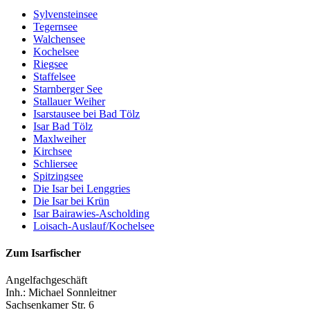
Sylvensteinsee
Tegernsee
Walchensee
Kochelsee
Riegsee
Staffelsee
Starnberger See
Stallauer Weiher
Isarstausee bei Bad Tölz
Isar Bad Tölz
Maxlweiher
Kirchsee
Schliersee
Spitzingsee
Die Isar bei Lenggries
Die Isar bei Krün
Isar Bairawies-Ascholding
Loisach-Auslauf/Kochelsee
Zum Isarfischer
Angelfachgeschäft
Inh.: Michael Sonnleitner
Sachsenkamer Str. 6