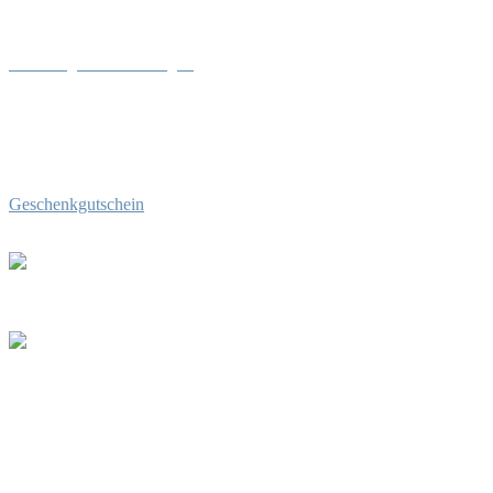
Geschenkgutschein für Angler
Geschenkgutscheine für Angler,
z.B. als Geburtstagsgeschenk, oder
zur bestandenen Fischerprüfung
bekommen Sie im Angelgeschäft.
Geschenkgutschein