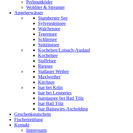
Perlmuttköder
Wobbler & Streamer
Angelgewässer
Starnberger See
Sylvensteinsee
Walchensee
Tegernsee
Schliersee
Spitzingsee
Kochelsee/Loisach-Auslauf
Kochelsee
Staffelsee
Riegsee
Stallauer Weiher
Maxlweiher
Kirchsee
Isar bei Krün
Isar bei Lenggries
Isarstausee bei Bad Tölz
Isar Bad Tölz
Isar Bairawies-Ascholding
Geschenkgutschein
Fischerprüfung
Kontakt
Impressum