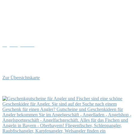
Angel-Tageskarten
• Walchensee • Tegernsee
• Sylvensteinsee • Stallauer Weiher
• Maxlweiher • Kirchsee
Zur Übersichtskarte