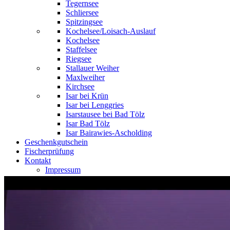
Tegernsee
Schliersee
Spitzingsee
Kochelsee/Loisach-Auslauf
Kochelsee
Staffelsee
Riegsee
Stallauer Weiher
Maxlweiher
Kirchsee
Isar bei Krün
Isar bei Lenggries
Isarstausee bei Bad Tölz
Isar Bad Tölz
Isar Bairawies-Ascholding
Geschenkgutschein
Fischerprüfung
Kontakt
Impressum
Datenschutzerklärung