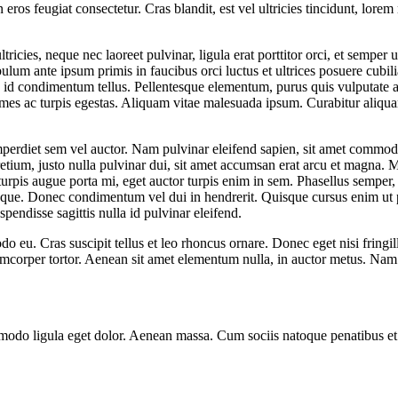
eros feugiat consectetur. Cras blandit, est vel ultricies tincidunt, lorem 
cies, neque nec laoreet pulvinar, ligula erat porttitor orci, et semper 
tibulum ante ipsum primis in faucibus orci luctus et ultrices posuere cub
is, id condimentum tellus. Pellentesque elementum, purus quis vulputate
fames ac turpis egestas. Aliquam vitae malesuada ipsum. Curabitur aliq
imperdiet sem vel auctor. Nam pulvinar eleifend sapien, sit amet commo
retium, justo nulla pulvinar dui, sit amet accumsan erat arcu et magna. 
urpis augue porta mi, eget auctor turpis enim in sem. Phasellus semper, o
lerisque. Donec condimentum vel dui in hendrerit. Quisque cursus enim u
pendisse sagittis nulla id pulvinar eleifend.
 eu. Cras suscipit tellus et leo rhoncus ornare. Donec eget nisi fringill
ullamcorper tortor. Aenean sit amet elementum nulla, in auctor metus. Nam 
modo ligula eget dolor. Aenean massa. Cum sociis natoque penatibus et 