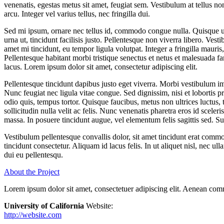
venenatis, egestas metus sit amet, feugiat sem. Vestibulum at tellus non 
arcu. Integer vel varius tellus, nec fringilla dui.
Sed mi ipsum, ornare nec tellus id, commodo congue nulla. Quisque ultri
urna ut, tincidunt facilisis justo. Pellentesque non viverra libero. Ves
amet mi tincidunt, eu tempor ligula volutpat. Integer a fringilla maur
Pellentesque habitant morbi tristique senectus et netus et malesuada 
lacus. Lorem ipsum dolor sit amet, consectetur adipiscing elit.
Pellentesque tincidunt dapibus justo eget viverra. Morbi vestibulum 
Nunc feugiat nec ligula vitae congue. Sed dignissim, nisi et lobortis p
odio quis, tempus tortor. Quisque faucibus, metus non ultrices luctus, t
sollicitudin nulla velit ac felis. Nunc venenatis pharetra eros id sce
massa. In posuere tincidunt augue, vel elementum felis sagittis sed. Sus
Vestibulum pellentesque convallis dolor, sit amet tincidunt erat commodo
tincidunt consectetur. Aliquam id lacus felis. In ut aliquet nisl, nec 
dui eu pellentesqu.
About the Project
Lorem ipsum dolor sit amet, consectetuer adipiscing elit. Aenean com
University of California
Website:
http://website.com