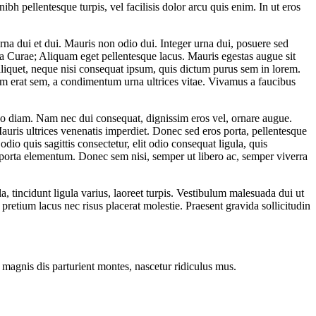
nibh pellentesque turpis, vel facilisis dolor arcu quis enim. In ut eros
urna dui et dui. Mauris non odio dui. Integer urna dui, posuere sed
ilia Curae; Aliquam eget pellentesque lacus. Mauris egestas augue sit
 aliquet, neque nisi consequat ipsum, quis dictum purus sem in lorem.
uam erat sem, a condimentum urna ultrices vitae. Vivamus a faucibus
do diam. Nam nec dui consequat, dignissim eros vel, ornare augue.
Mauris ultrices venenatis imperdiet. Donec sed eros porta, pellentesque
dio quis sagittis consectetur, elit odio consequat ligula, quis
t porta elementum. Donec sem nisi, semper ut libero ac, semper viverra
a, tincidunt ligula varius, laoreet turpis. Vestibulum malesuada dui ut
pretium lacus nec risus placerat molestie. Praesent gravida sollicitudin
magnis dis parturient montes, nascetur ridiculus mus.