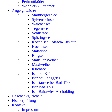
Perlmuttköder
Wobbler & Streamer
Angelgewässer
Starnberger See
Sylvensteinsee
Walchensee
Tegernsee
Schliersee
Spitzingsee
Kochelsee/Loisach-Auslauf
Kochelsee
Staffelsee
Riegsee
Stallauer Weiher
Maxlweiher
Kirchsee
Isar bei Krün
Isar bei Lenggries
Isarstausee bei Bad Tölz
Isar Bad Tölz
Isar Bairawies-Ascholding
Geschenkgutschein
Fischerprüfung
Kontakt
Impressum