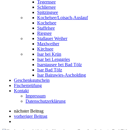
Tegernsee
Schliersee
Spitzingsee
Kochelsee/Loisach-Auslauf
Kochelsee
Staffelsee
Riegsee
Stallauer Weiher
Maxlweiher
Kirchsee
Isar bei Krün
Isar bei Lenggries
Isarstausee bei Bad Tölz
Isar Bad Tölz
Isar Bairawies-Ascholding
Geschenkgutschein
Fischerprüfung
Kontakt
Impressum
Datenschutzerklärung
nächster Beitrag
vorheriger Beitrag